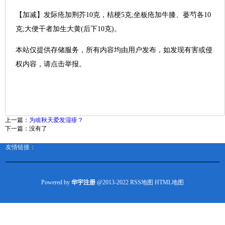
【加减】发际疮加荆芥10克，桔梗5克;坐板疮加牛膝、蒌芍各10
克;大便干者加生大黄(后下10克)。
本站仅提供存储服务，所有内容均由用户发布，如发现有害或侵
权内容，请点击举报。
上一篇：
为啥秋天爱发湿疹？
下一篇：没有了
友情链接：
Powered by
华宇注册
@2013-2022
RSS地图
HTML地图