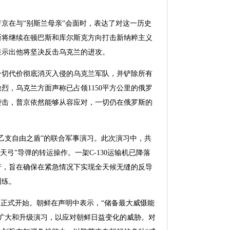
京在与“别斯兰母亲”会面时，表达了对这一历史
斯将继续在顿巴斯和库尔斯克方向打击新纳粹主义
显示出他将坚决反击乌克兰的进攻。
一切代价彻底消灭入侵的乌克兰军队，并铲除所有
，乌克兰方面声称已占领1150平方公里的俄罗
袭击，普京依然能够从容应对，一切仍在俄罗斯的
乙支自由之盾”的联合军事演习。此次演习中，共
天弓”导弹的转运操作。一架C-130运输机已降落
行，旨在确保在紧急情况下实现全天候无缝的反导
训练。
习正式开始。朝鲜在声明中表示，“储备最大威慑能
扩大和升级演习，以应对朝鲜日益变化的威胁。对