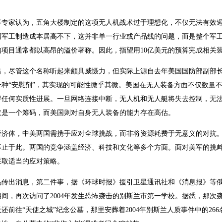
事专家认为，五角大楼制定的这项无人机战术过于理想化，不仅无法有效
国军工制造成本居高不下，这并非单一行业或产品线的问题，而是整个军
购项目通常都以高昂的溢价著称。因此，指望用10亿美元的预算完成相关
，尽管这个名称听起来颇具威慑力，但实际上源自去年美国国防部副部长希
一种“安慰剂”，其实现的可能性微乎其微。美国在无人装备方面不仅数量
得任何实质性进展。一旦网络连接中断，无人机和无人艇将失去控制，无
仅是一个筹码，而美国则对自身无人装备的能力存在高估。
经济体，中美两国需携手应对全球挑战，而非将资源耗费于无意义的对抗
不止于此。两国的竞争涵盖经济、科技和文化等多个方面。面对美军的挑
采取适当的应对策略。
乌传出消息，第二件事，据《环球时报》援引卫星通讯社和《消息报》等
间，再次访问了2004年发生恐怖袭击的别斯兰市第一学校。据悉，那次袭
还前往“天使之城”纪念公墓，那里安葬着2004年别斯兰人质事件中的2