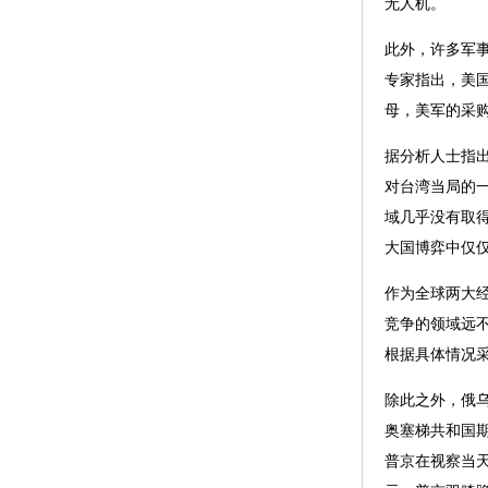
无人机。
此外，许多军
专家指出，美
母，美军的采
据分析人士指出
对台湾当局的
域几乎没有取
大国博弈中仅
作为全球两大
竞争的领域远
根据具体情况
除此之外，俄
奥塞梯共和国期
普京在视察当天