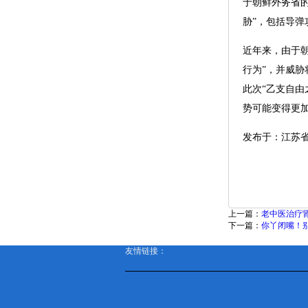
于朝鲜外务省
胁”，包括导
近年来，由于
行为”，并威
此次“乙支自
势可能变得更
发布于：江苏
上一篇：
老中医治疗
下一篇：
你丫闭嘴！
友情链接：