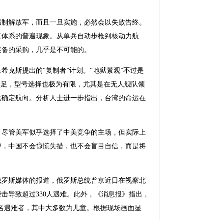
遏制解放军，而且一旦实施，必然会以失败告终。
工体系的普遍现象。从单兵自动步枪到核动力航
装备的采购，几乎是不可能的。
克斯提出的“复制者”计划。“地狱景观”不过是
不足，型号选择也极为有限，尤其是在无人舰队领
法确定航向。分析人士进一步指出，台湾的命运在
。尽管美军似乎选择了中美竞争的主场，但实际上
衅，中国不会惊慌失措，也不会盲目自信，而是将
俄罗斯媒体的报道，俄罗斯总统普京近日在视察北
击导致超过330人遇难。此外，《消息报》指出，
66名遇难者，其中大多数为儿童。根据现场画面显