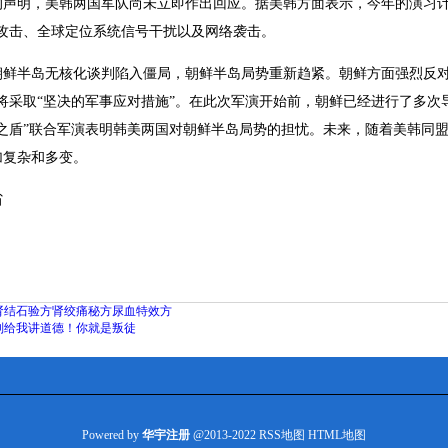
的声明，美韩两国军队尚未立即作出回应。据美韩方面表示，今年的演习计
弹攻击、全球定位系统信号干扰以及网络袭击。
朝鲜半岛无核化谈判陷入僵局，朝鲜半岛局势重新趋紧。朝鲜方面强烈反对
胁将采取“坚决的军事应对措施”。在此次军演开始前，朝鲜已经进行了多
由之盾”联合军演表明韩美两国对朝鲜半岛局势的担忧。未来，随着美韩同
加复杂和多变。
省
肾结石验方肾绞痛秘方尿血特效方
别给我讲道德！你就是叛徒
Powered by
华宇注册
@2013-2022
RSS地图
HTML地图