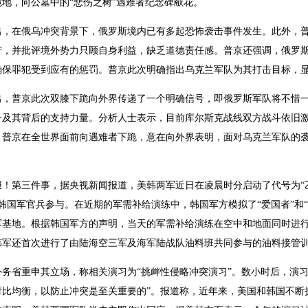
地，向公墓中的“悲伤之树”遇难者纪念碑献花。
出，在俄乌冲突背景下，俄罗斯境内已有多起恐怖袭击事件发生。此外，普
苦，并批评境外势力只顾自身利益，缺乏道德责任感。普京还强调，俄罗
确保罪犯受到应有的惩罚。普京此次明确指出乌克兰军队为其打击目标，
出，普京此次双膝下跪向外界传递了一个明确信号，即俄罗斯军队将不惜
及其背后的支持力量。分析人士表示，目前库尔斯克战线双方战斗依旧激烈
，普京在全世界面前向遇难者下跪，意在向外界表明，面对乌克兰军队的
报！第三件事，据央视新闻报道，美韩两军近日在凌晨时分启动了代号为“
0名韩国军官兵参与。在近期的军需补给演练中，韩国军方模拟了“爱国者”和“
军基地。根据韩国军方的声明，当天的军需补给演练在空中和地面同时进
韩军还首次进行了由陆海空三军及海军陆战队油料班共同参与的油料接管
外务省重申其立场，称相关演习为“挑衅性侵略冲突演习”。数小时后，演
对比均衡，以防止冲突是至关重要的”。报道称，近年来，美国和韩国不断