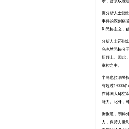
示，普京双膝跪
据分析人士指
事件的深刻痛
和恐怖主义，
分析人士还指
乌克兰恐怖分子
斯领土。因此
掌控之中。
半岛也拉响警
有超过1900
在韩国大邱空
能力。此外，
据报道，朝鲜
力，保持力量