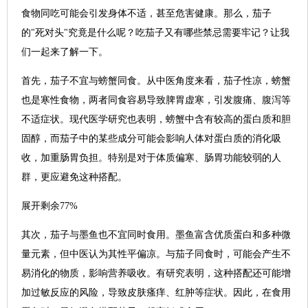
食物同吃可能会引发身体不适，甚至危害健康。那么，茄子
的"死对头"究竟是什么呢？吃茄子又有哪些禁忌需要牢记？让我
们一起来了解一下。
首先，茄子不宜与螃蟹同食。从中医角度来看，茄子性凉，螃蟹
也是寒性食物，两者同食容易导致脾胃虚寒，引发腹痛、腹泻等
不适症状。现代医学研究也表明，螃蟹中含有较高的蛋白质和胆
固醇，而茄子中的某些成分可能会影响人体对蛋白质的消化吸
收，加重肠胃负担。特别是对于体质偏寒、肠胃功能较弱的人
群，更应避免这种搭配。
展开剩余77%
其次，茄子与墨鱼也不宜同时食用。墨鱼富含优质蛋白和多种微
量元素，但中医认为其性平偏凉。与茄子同食时，可能会产生不
易消化的物质，影响营养吸收。有研究表明，这种搭配还可能增
加过敏反应的风险，导致皮肤瘙痒、红肿等症状。因此，在食用