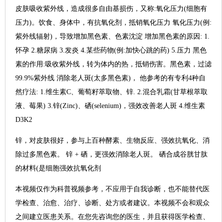
皮肤吸收紫外线，造成很多自由基损伤，又称:氧化压力(细胞有
压力)。饮食、身体中，有抗氧化剂，抵销氧化压力 氧化压力(例:
紫外线辐射)，导致增加黑色素、色素沈淀 增加黑色素的原因: 1.
怀孕 2.糖尿病 3.发炎 4.某些药物(例:加快心跳的药) 5.压力 黑色
素的作用:吸收紫外线，转为体内的热，抵销伤害。黑色素，过滤
99.9%紫外线 消除老人斑(太多黑色素)， 他参考的有专利4种自
然疗法: 1.维生素C、葡萄籽萃取物、锌. 2.混合乳霜(甘草根萃取
液、莓果) 3.锌(Zinc)、硒(selenium)，强效改善老人斑 4.维生素
D3K2
锌，对皮肤很好，参与上百种酵素、生物反应、强效抗氧化、消
除过多黑色素。 锌 + 硒，更强效消除老人斑。 硒合成谷胱甘肽
的材料(是细胞强效抗氧化剂
本视频仅作为科普视频参考，不应用于自我诊断，也不能替代医
学检查、治愈、治疗、诊断、处方或者建议。本视频不会和观众
之间建立医患关系。在您先咨询您的医生，并且获得医学检查、